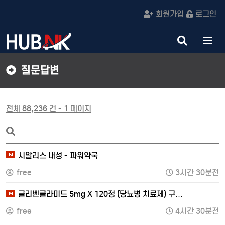
회원가입
로그인
검
메
색
뉴
버
버
질문답변
튼
튼
전체 88,236 건 - 1 페이지
시알리스 내성 - 파워약국
free
3시간 30분전
글리벤클라미드 5mg X 120정 (당뇨병 치료제) 구…
free
4시간 30분전