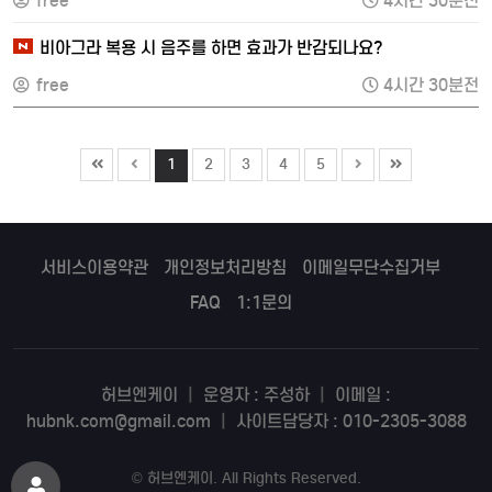
free
4시간 30분전
비아그라 복용 시 음주를 하면 효과가 반감되나요?
free
4시간 30분전
1
2
3
4
5
서비스이용약관
개인정보처리방침
이메일무단수집거부
FAQ
1:1문의
허브엔케이
|
운영자 : 주성하
|
이메일 :
hubnk.com@gmail.com
|
사이트담당자 : 010-2305-3088
©
허브엔케이
. All Rights Reserved.