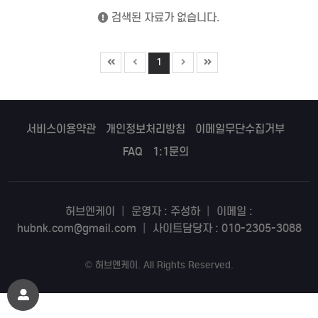
검색된 자료가 없습니다.
1
서비스이용약관
개인정보처리방침
이메일무단수집거부
FAQ
1:1문의
허브엔케이
|
운영자 : 주성하
|
이메일 :
hubnk.com@gmail.com
|
사이트담당자 : 010-2305-3088
©
허브엔케이
. All Rights Reserved.