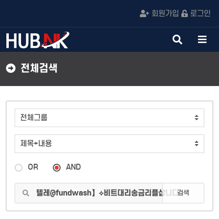
회원가입
로그인
검
메
색
뉴
버
버
전체검색
튼
튼
OR
AND
검색