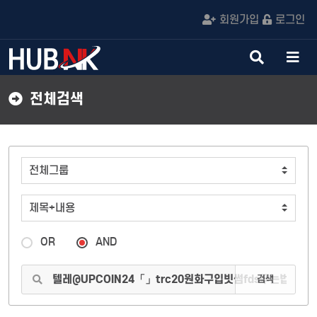
회원가입
로그인
검
메
색
뉴
버
버
전체검색
튼
튼
OR
AND
검색