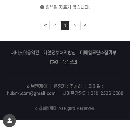
검색된 자료가 없습니다.
1
서비스이용약관
개인정보처리방침
이메일무단수집거부
FAQ
1:1문의
허브엔케이
|
운영자 : 주성하
|
이메일 :
hubnk.com@gmail.com
|
사이트담당자 : 010-2305-3088
©
허브엔케이
. All Rights Reserved.