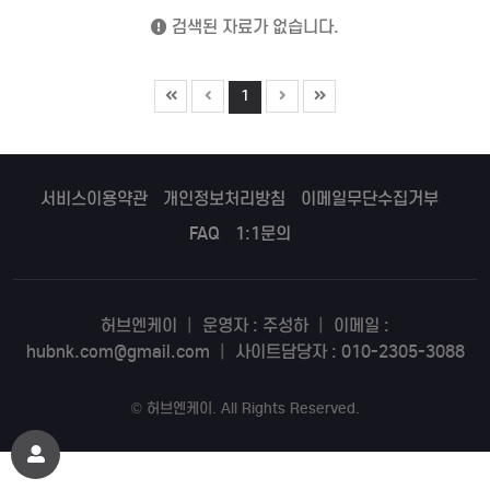
검색된 자료가 없습니다.
1
서비스이용약관
개인정보처리방침
이메일무단수집거부
FAQ
1:1문의
허브엔케이
|
운영자 : 주성하
|
이메일 :
hubnk.com@gmail.com
|
사이트담당자 : 010-2305-3088
©
허브엔케이
. All Rights Reserved.