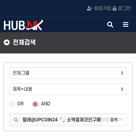
회원가입
로그인
검
메
색
뉴
버
버
전체검색
튼
튼
OR
AND
검색