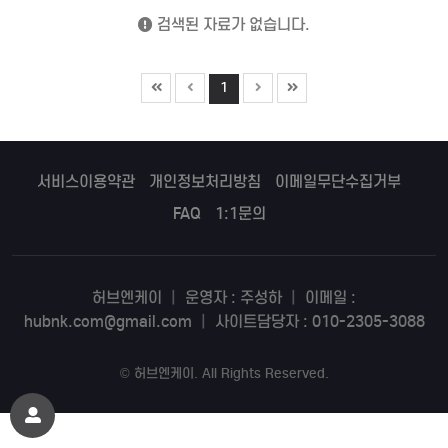
검색된 자료가 없습니다.
1
서비스이용약관
개인정보처리방침
이메일무단수집거부
FAQ
1:1문의
허브엔케이
|
운영자 : 주성하
|
이메일 :
hubnk.com@gmail.com
|
사이트담당자 : 010-2305-3088
©
허브엔케이
. All Rights Reserved.