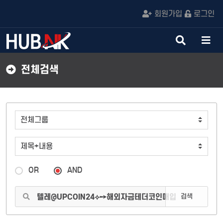
회원가입
로그인
검
메
색
뉴
버
버
전체검색
튼
튼
OR
AND
검색