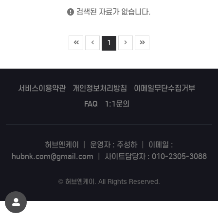
검색된 자료가 없습니다.
1
서비스이용약관
개인정보처리방침
이메일무단수집거부
FAQ
1:1문의
허브엔케이
|
운영자 : 주성하
|
이메일 :
hubnk.com@gmail.com
|
사이트담당자 : 010-2305-3088
©
허브엔케이
. All Rights Reserved.