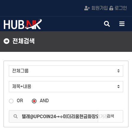
회원가입
로그인
검
메
색
뉴
버
버
전체검색
튼
튼
OR
AND
검색