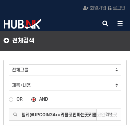
회원가입
로그인
검
메
색
뉴
버
버
전체검색
튼
튼
OR
AND
검색