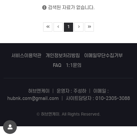
검색된 자료가 없습니다.
1
서비스이용약관
개인정보처리방침
이메일무단수집거부
FAQ
1:1문의
허브엔케이
|
운영자 : 주성하
|
이메일 :
hubnk.com@gmail.com
|
사이트담당자 : 010-2305-3088
©
허브엔케이
. All Rights Reserved.