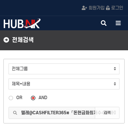
회원가입
로그인
검
메
색
뉴
버
버
전체검색
튼
튼
OR
AND
검색