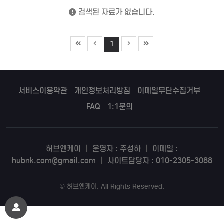
검색된 자료가 없습니다.
1
서비스이용약관
개인정보처리방침
이메일무단수집거부
FAQ
1:1문의
허브엔케이
|
운영자 : 주성하
|
이메일 :
hubnk.com@gmail.com
|
사이트담당자 : 010-2305-3088
©
허브엔케이
. All Rights Reserved.