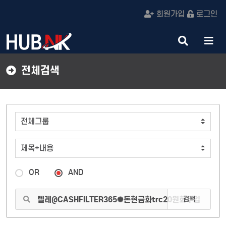
회원가입
로그인
검
메
색
뉴
버
버
전체검색
튼
튼
OR
AND
검색