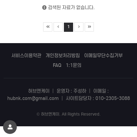
검색된 자료가 없습니다.
1
서비스이용약관
개인정보처리방침
이메일무단수집거부
FAQ
1:1문의
허브엔케이
|
운영자 : 주성하
|
이메일 :
hubnk.com@gmail.com
|
사이트담당자 : 010-2305-3088
©
허브엔케이
. All Rights Reserved.