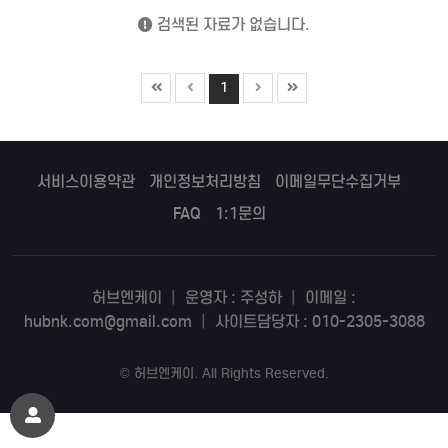
검색된 자료가 없습니다.
1
서비스이용약관
개인정보처리방침
이메일무단수집거부
FAQ
1:1문의
허브엔케이
|
운영자 : 주성하
|
이메일 :
hubnk.com@gmail.com
|
사이트담당자 : 010-2305-3088
©
허브엔케이
. All Rights Reserved.