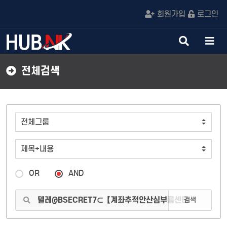
회원가입
로그인
검
메
색
뉴
버
버
전체검색
튼
튼
OR
AND
검색