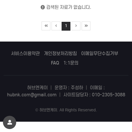
검색된 자료가 없습니다.
1
서비스이용약관
개인정보처리방침
이메일무단수집거부
FAQ
1:1문의
허브엔케이
|
운영자 : 주성하
|
이메일 :
hubnk.com@gmail.com
|
사이트담당자 : 010-2305-3088
©
허브엔케이
. All Rights Reserved.