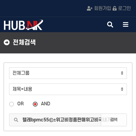
회원가입
로그인
검
메
색
뉴
버
버
전체검색
튼
튼
OR
AND
검색