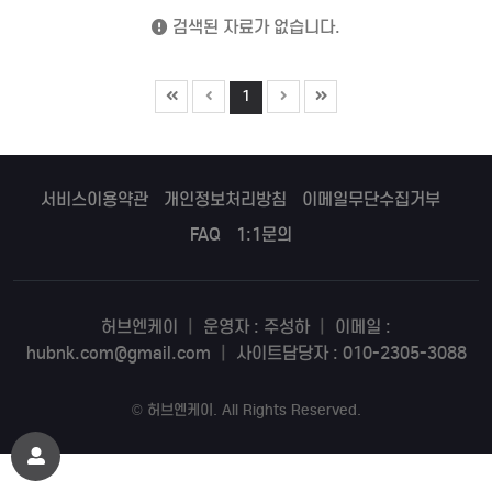
검색된 자료가 없습니다.
1
서비스이용약관
개인정보처리방침
이메일무단수집거부
FAQ
1:1문의
허브엔케이
|
운영자 : 주성하
|
이메일 :
hubnk.com@gmail.com
|
사이트담당자 : 010-2305-3088
©
허브엔케이
. All Rights Reserved.