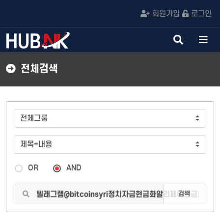
회원가입
로그인
검
메
색
뉴
버
버
전체검색
튼
튼
OR
AND
검색