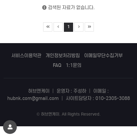
검색된 자료가 없습니다.
1
서비스이용약관
개인정보처리방침
이메일무단수집거부
FAQ
1:1문의
허브엔케이
|
운영자 : 주성하
|
이메일 :
hubnk.com@gmail.com
|
사이트담당자 : 010-2305-3088
©
허브엔케이
. All Rights Reserved.