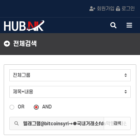
회원가입
로그인
검
메
색
뉴
버
버
전체검색
튼
튼
OR
AND
검색